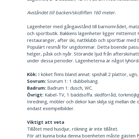
Avståndet till backen/skidliften 160 meter.
Lägenheter med gångavstånd till barnområdet, mataff
och sportbutik. Bakkens lägenheter ligger mittemot
restauranger, after ski, nattklubb och sportbar med 
Populärt resmål för ungdommar. Detta boende pass
helger, påsk och nyår. Störande ljud från afterski/nat
under dessa perioder. Lägenheterna är något lyhörd
Kök:
I köket finns bland annat: spishäll 2 plattor, ugn
Sovrum:
Sovrum 1: 1 dubbelsäng.
Badrum:
Badrum 1: dusch, WC.
Övrigt:
Kabel-TV, 1 bäddsoffa. skidförråd, torkmöjl
Inredning, möbler och dekor kan skilja sig mellan de 
endast exempelbilder.
Viktigt att veta
Tillåtet med husdjur, rökning är inte tillåtet.
För att kunna boka denna boenheten måste gästen fyllt