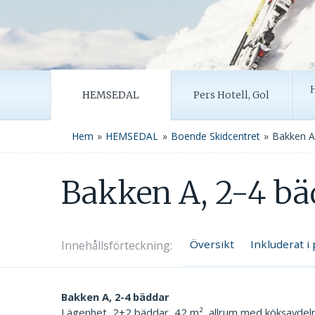
HEMSEDAL
Pers Hotell, Gol
»
»
»
Hem
HEMSEDAL
Boende Skidcentret
Bakken A
Bakken A, 2-4 bä
Översikt
Inkluderat i 
Innehålls
förteckning
Bakken A, 2-4 bäddar
Lägenhet, 2+2 bäddar, 42 m², allrum med köksavdeln