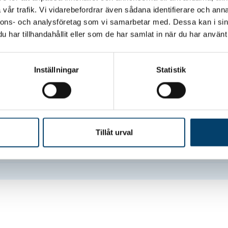
Ja
vår trafik. Vi vidarebefordrar även sådana identifierare och anna
nnons- och analysföretag som vi samarbetar med. Dessa kan i sin
Ja
har tillhandahållit eller som de har samlat in när du har använt 
Inställningar
Statistik
Lediga platser
en A, 2-4 bäddar, 5 dagar
Mer än 8
Tillåt urval
en A, 2-4 bäddar, 5 dagar
Mer än 8