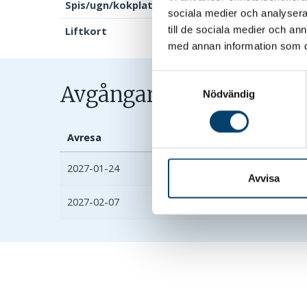
Spis/ugn/kokplattor
sociala medier och analysera 
till de sociala medier och a
Liftkort
med annan information som du 
Samtyckesval
Avgångar & priser
Nödvändig
Avresa
Transport
Destination
2027-01-24
Buss
Hemsedal Bakk
Avvisa
2027-02-07
Buss
Hemsedal Bakk