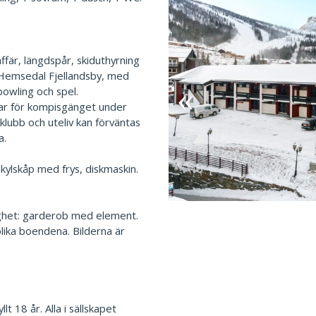
är, längdspår, skiduthyrning
 Hemsedal Fjellandsby, med
bowling och spel.
ar för kompisgänget under
tklubb och uteliv kan förväntas
a.
, kylskåp med frys, diskmaskin.
ighet: garderob med element.
olika boendena. Bilderna är
 18 år. Alla i sällskapet