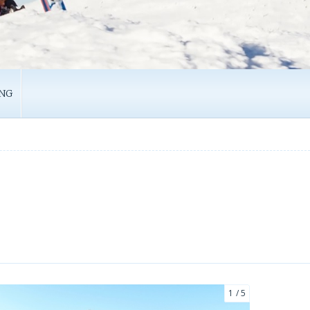
NG
1
5