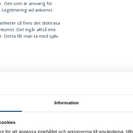
p . Den som är ansvarig för
 Legitimering vid ankomst.
ägenheter så finns det disktrasa
nkomst. Det ingår alltså inte
. Detta får man ta med själv.
Ja
Ingår
Ja
Information
Ja
cookies
Ja
e för att anpassa innehållet och annonserna till användarna, tillh