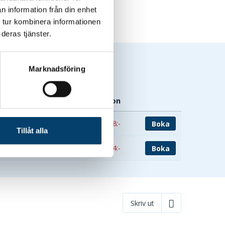
n information från din enhet
 tur kombinera informationen
deras tjänster.
Marknadsföring
Från pris per person
5 268:-
Boka
Tillåt alla
5 784:-
Boka
Skriv ut