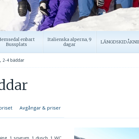
Hemsedal enbart
Italienska alperna, 9
LÄNGDSKIDÅKNI
Bussplats
dagar
, 2-4 bäddar
ddar
priset
Avgångar & priser
ing, 1 sovrum, 1 dusch, 1 WC.